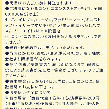
●商品はお支払い前に発送されます
●ご利用になれるコンビニエンスストア（全7社、全国
60,000店舗以上）
セブン-イレブン/ローソン/ファミリーマート/ミニスト
ップ/デイリーヤマザキ/ポプラ/生活彩家/くらしハウ
ス/スリーエイト/ＭＭＫ設置店
(※コンビニの場合、30万円を超えるお支払いはでき
ません。）
●銀行・郵便局でもお支払いいただけます。
●当店にかわり、後払い決済運営会社のテモナ株式
会社より請求書が送られます。
●商品到着と請求書の到着は別になります。配送状
況により請求書が先に届く場合がございますのでご注
意ください。
●請求書発行日から14日以内に、上記コンビニ、金
融機関でお支払い下さい。
●お支払い代金について
単品の場合：「商品代金＋送料＋決済手数料209円
（＋銀行振込み・郵便振替ご利用の場合はお振込み
手数料）」となります。