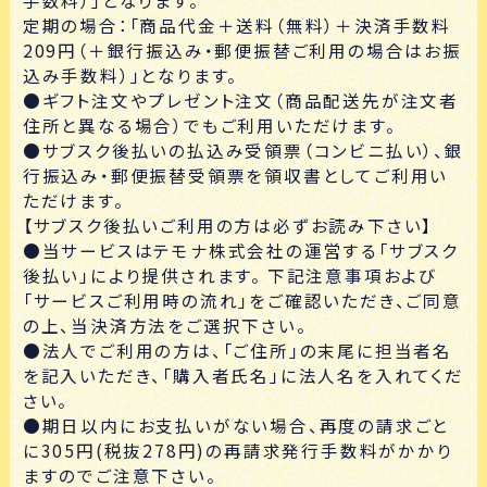
定期の場合：「商品代金＋送料（無料）＋決済手数料
209円（＋銀行振込み・郵便振替ご利用の場合はお振
込み手数料）」となります。
●ギフト注文やプレゼント注文（商品配送先が注文者
住所と異なる場合）でもご利用いただけます。
●サブスク後払いの払込み受領票（コンビニ払い）、銀
行振込み・郵便振替受領票を領収書としてご利用い
ただけます。
【サブスク後払いご利用の方は必ずお読み下さい】
●当サービスはテモナ株式会社の運営する「サブスク
後払い」により提供されます。 下記注意事項および
「サービスご利用時の流れ」をご確認いただき、ご同意
の上、当決済方法をご選択下さい。
●法人でご利用の方は、「ご住所」の末尾に担当者名
を記入いただき、「購入者氏名」に法人名を入れてくだ
さい。
●期日以内にお支払いがない場合、再度の請求ごと
に305円(税抜278円)の再請求発行手数料がかかり
ますのでご注意下さい。